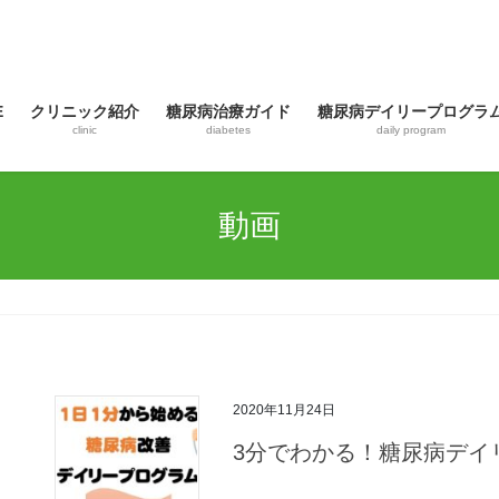
E
クリニック紹介
糖尿病治療ガイド
糖尿病デイリープログラ
clinic
diabetes
daily program
動画
2020年11月24日
3分でわかる！糖尿病デイ