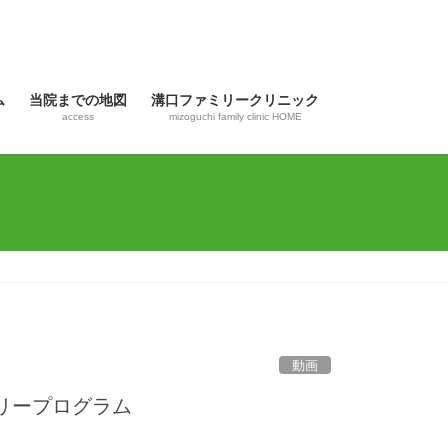
ム
当院までの地図
溝口ファミリークリニック
access
mizoguchi family clinic HOME
動画
リープログラム