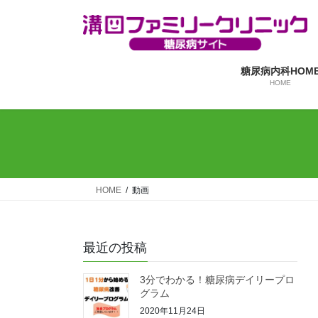
コ
ナ
ン
ビ
テ
ゲ
ン
ー
糖尿病内科HOM
ツ
シ
HOME
へ
ョ
ス
ン
キ
に
ッ
移
プ
動
HOME
動画
最近の投稿
3分でわかる！糖尿病デイリープロ
グラム
2020年11月24日